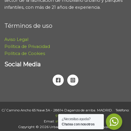
sector de la fabricación de mobiliario urbano y parques
infantiles, con más de 21 años de experiencia.
Términos de uso
Aviso Legal
Política de Privacidad
Política de Cookies
Social Media
C/ Camino Ancho 65 Nave 3A - 28814 Daganzo de arriba. MADRID. Teléfono:
918 867 875
¿Necesitas ayuda?
Email:
info@urbadep.com
Chatea con nosotros
Copyright © 2026 Urbadep | Todos los derechos reservados